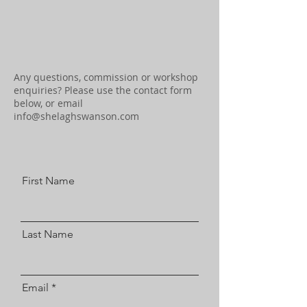
Any questions, commission or workshop
enquiries? Please use the contact form
below, or email
info@shelaghswanson.com
First Name
Last Name
Email